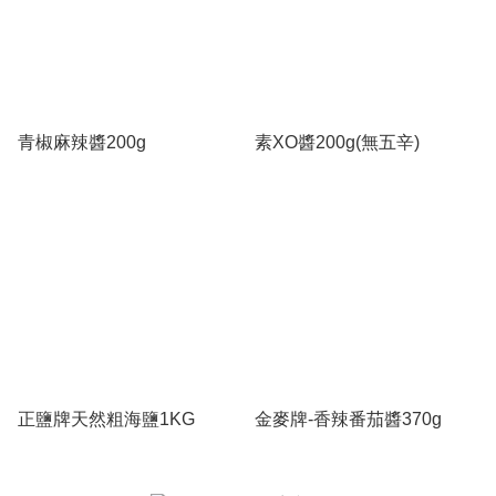
青椒麻辣醬200g
素XO醬200g(無五辛)
正鹽牌天然粗海鹽1KG
金麥牌-香辣番茄醬370g