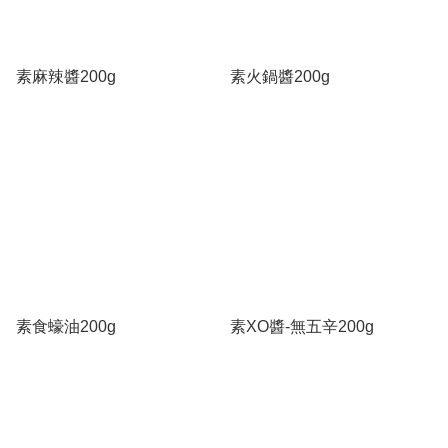
素麻辣醬200g
素火鍋醬200g
素食蠔油200g
素XO醬-無五辛200g