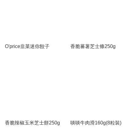
O'price韭菜迷你餃子
香脆蕃薯芝士條250g
香脆辣椒玉米芝士餅250g
啖啖牛肉滑160g(8粒裝)