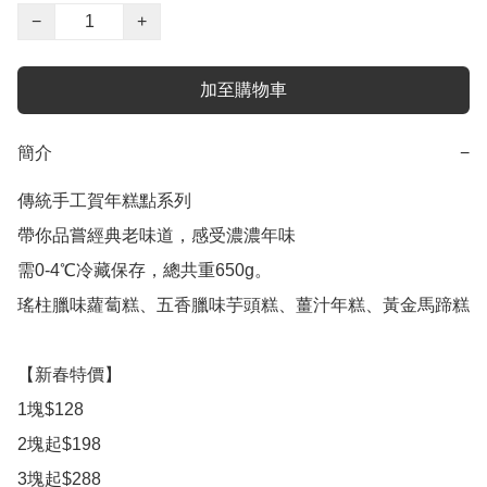
−
+
加至購物車
簡介
−
傳統手工賀年糕點系列

帶你品嘗經典老味道，感受濃濃年味

需0-4℃冷藏保存，總共重650g。

瑤柱臘味蘿蔔糕、五香臘味芋頭糕、薑汁年糕、黃金馬蹄糕

【新春特價】

1塊$128

2塊起$198

3塊起$288
