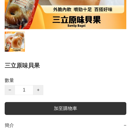
三立原味貝果
數量
−
+
加至購物車
簡介
−