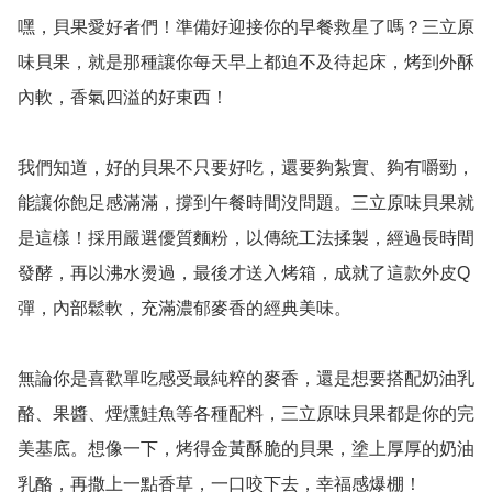
嘿，貝果愛好者們！準備好迎接你的早餐救星了嗎？三立原
味貝果，就是那種讓你每天早上都迫不及待起床，烤到外酥
內軟，香氣四溢的好東西！

我們知道，好的貝果不只要好吃，還要夠紮實、夠有嚼勁，
能讓你飽足感滿滿，撐到午餐時間沒問題。三立原味貝果就
是這樣！採用嚴選優質麵粉，以傳統工法揉製，經過長時間
發酵，再以沸水燙過，最後才送入烤箱，成就了這款外皮Q
彈，內部鬆軟，充滿濃郁麥香的經典美味。

無論你是喜歡單吃感受最純粹的麥香，還是想要搭配奶油乳
酪、果醬、煙燻鮭魚等各種配料，三立原味貝果都是你的完
美基底。想像一下，烤得金黃酥脆的貝果，塗上厚厚的奶油
乳酪，再撒上一點香草，一口咬下去，幸福感爆棚！
