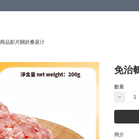
商品影片
關於桑葚汁
免治鵪
數量
−
簡介