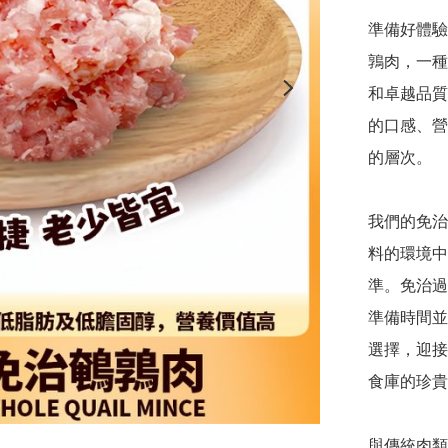
準備好體驗
鶉肉，一種
和卓越品質
的口感、營
的層次。

我們的免治
料的環境中
準。免治過
準備時間並
選擇，迎接
食庫的珍貴
與傳統肉類