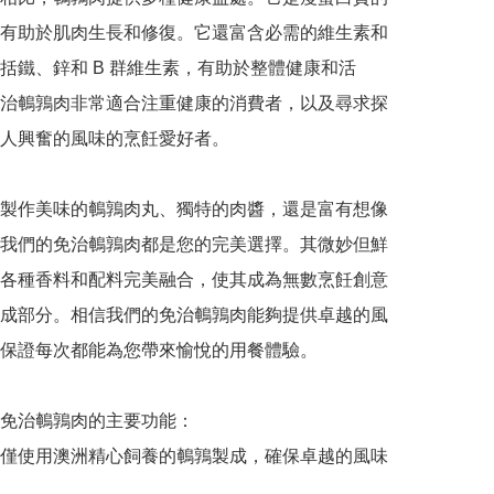
有助於肌肉生長和修復。它還富含必需的維生素和
括鐵、鋅和 B 群維生素，有助於整體健康和活
治鵪鶉肉非常適合注重健康的消費者，以及尋求探
人興奮的風味的烹飪愛好者。

製作美味的鵪鶉肉丸、獨特的肉醬，還是富有想像
我們的免治鵪鶉肉都是您的完美選擇。其微妙但鮮
各種香料和配料完美融合，使其成為無數烹飪創意
成部分。相信我們的免治鵪鶉肉能夠提供卓越的風
保證每次都能為您帶來愉悅的用餐體驗。

免治鵪鶉肉的主要功能：

僅使用澳洲精心飼養的鵪鶉製成，確保卓越的風味