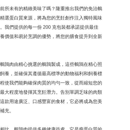
前所未有的精緻美味了嗎？隆重推出我們的免治鵪
精選蛋白質來源，將為您的烹飪創作注入獨特風味
。我們提供的每一份 200 克包裝都承諾提供最佳
養價值和易於烹調的優勢，將您的膳食提升到全新
鵪鶉肉由精心挑選的鵪鶉製成，這些鵪鶉在精心照
飼養，並確保其遵循最高標準的動物福利和飼養標
程使我們能夠確保肉質的均勻一致，從而縮短您的
最大程度地發揮其烹飪潛力。告別單調乏味的肉類
這款用途廣泛、口感豐富的食材，它必將成為您美
補充。

相比，鵪鶉肉提供多種健康益處。它是瘦蛋白質的