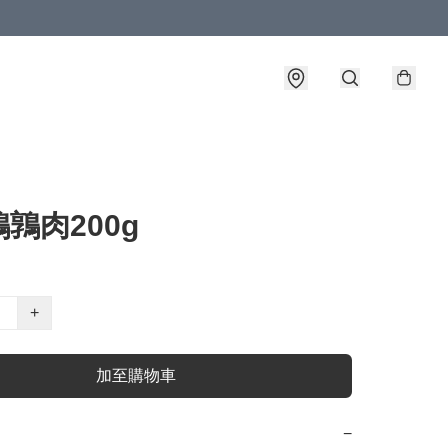
鶉肉200g
+
加至購物車
−