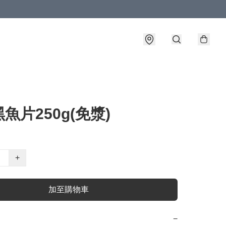
魚片250g(免漿)
+
加至購物車
−