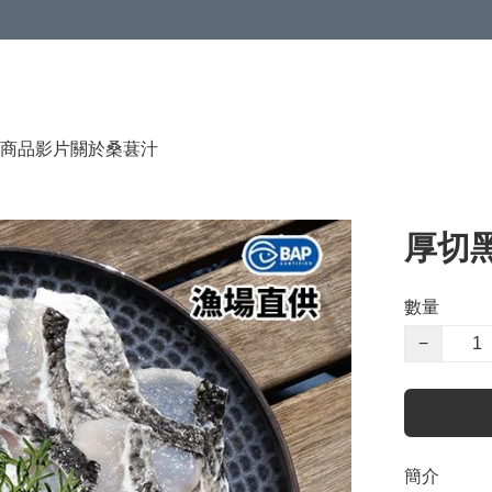
商品影片
關於桑葚汁
厚切黑
數量
−
簡介