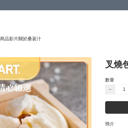
商品影片
關於桑葚汁
叉燒包
數量
−
簡介