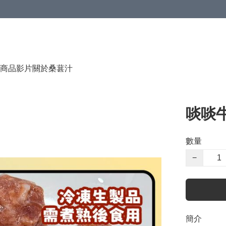
商品影片
關於桑葚汁
啖啖牛
數量
−
簡介