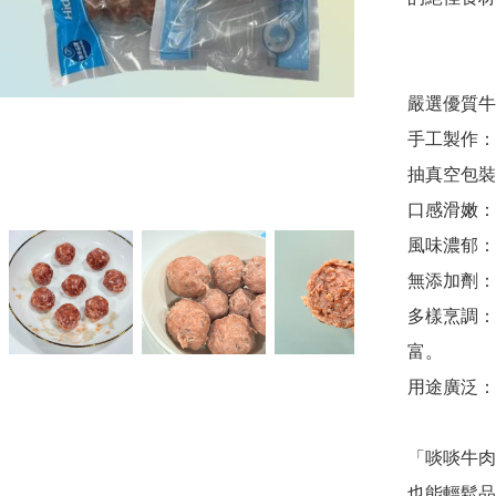
嚴選優質牛
手工製作：
抽真空包裝
口感滑嫩：
風味濃郁：
無添加劑：
多樣烹調：
富。

用途廣泛：
「啖啖牛肉
也能輕鬆品