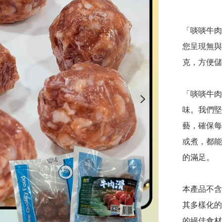
「啖啖牛肉
您呈現無與
克，方便儲
「啖啖牛肉
味。我們堅
藝，確保每
或煮，都能
的滿足。

本產品不含
其多樣化的
的絕佳食材