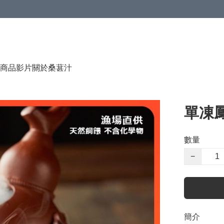
商品影片
關於桑葚汁
單凍鳳
數量
−
簡介