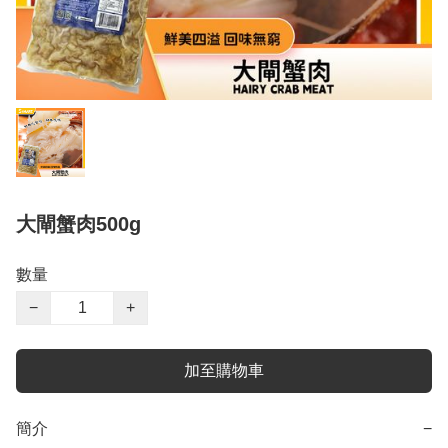
大閘蟹肉500g
數量
−
+
加至購物車
簡介
−