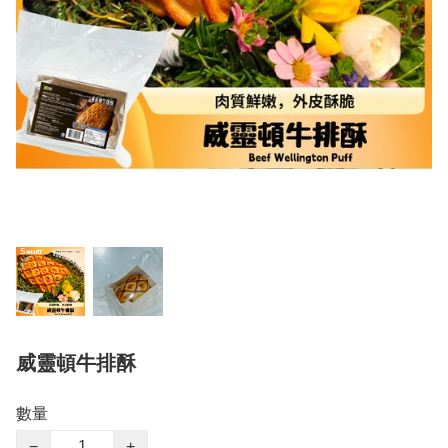
威靈頓牛排酥
數量
−
+