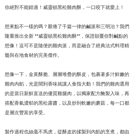
你絕對不能錯過！威靈頓黑松雞肉酥，一口咬下就愛上！

想來點不一樣的嗎？厭倦了千篇一律的鹹派和三明治？我們
隆重推出全新 **威靈頓黑松雞肉酥**，保證顛覆你對鹹點的
想像！這可不是隨便的雞肉派，而是融合了經典法式料理精
髓與在地食材的完美傑作。

想像一下，金黃酥脆、層層堆疊的酥皮，包裹著多汁鮮嫩的
雞肉內餡，光是聞到香味就讓人食指大動！我們的雞肉選用
的是當日新鮮直送的優質雞腿肉，以獨家配方醃製入味，再
搭配香氣濃郁的黑松露醬，以及炒到軟嫩的蘑菇，每一口都
是層次豐富的享受。

製作過程也絲毫不馬虎，從酥皮的揉製到內餡的烹煮，都由