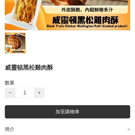
威靈頓黑松雞肉酥
數量
−
+
加至購物車
簡介
−