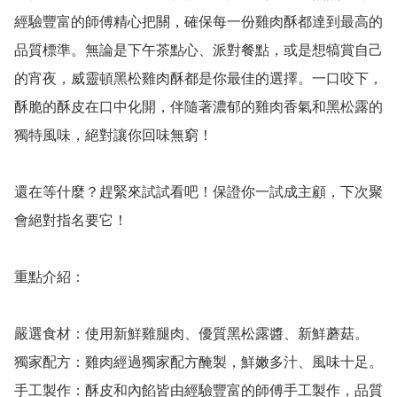
經驗豐富的師傅精心把關，確保每一份雞肉酥都達到最高的
品質標準。無論是下午茶點心、派對餐點，或是想犒賞自己
的宵夜，威靈頓黑松雞肉酥都是你最佳的選擇。一口咬下，
酥脆的酥皮在口中化開，伴隨著濃郁的雞肉香氣和黑松露的
獨特風味，絕對讓你回味無窮！

還在等什麼？趕緊來試試看吧！保證你一試成主顧，下次聚
會絕對指名要它！

重點介紹：

嚴選食材：使用新鮮雞腿肉、優質黑松露醬、新鮮蘑菇。

獨家配方：雞肉經過獨家配方醃製，鮮嫩多汁、風味十足。

手工製作：酥皮和內餡皆由經驗豐富的師傅手工製作，品質