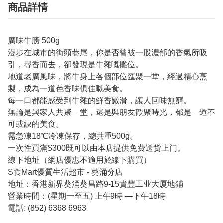
商品詳情
廣味牛膀 500g
漫步在城市的街頭巷尾，你是否曾被一股濃郁的香氣所吸
引，尋香而去，卻發現是牛雜嘅攤位。
地道老廣風味，將牛身上各個部位匯聚一堂，經過精心烹
製，成為一道色香味俱佳嘅美食。
每一口都能感受到牛雜的鮮香嫩滑，讓人回味無窮。
無論是與家人共聚一堂，還是與朋友歡聚時光，都是一道不
可或缺的美食。
需急凍18℃冷凍保存，總共重500g。
一次性買滿$300既可以由本店提供免费送货上门。
線下地址（網店優惠不適用於線下購買）
S食Mart優質生活超市 - 葵涌分店
地址：香港新界葵涌葵昌路9-15貴豐工业大厦地鋪
營業時間：(星期一至五) 上午9時 —下午18時
電話: (852) 6368 6963