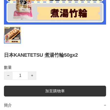
日本KANETETSU 煮湯竹輪50gx2
數量
−
+
加至購物車
簡介
−