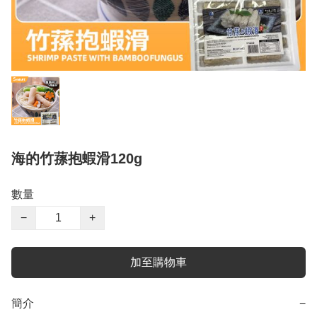
海的竹蓀抱蝦滑120g
數量
−
+
加至購物車
簡介
−