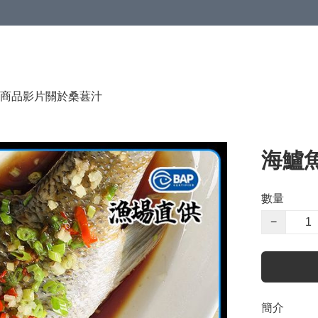
商品影片
關於桑葚汁
海鱸魚(
數量
−
簡介