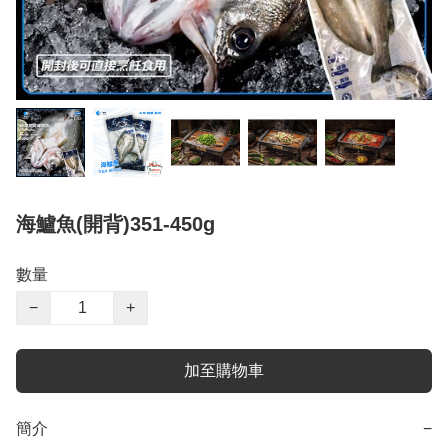
海鱸魚(開背)351-450g
數量
−
+
加至購物車
簡介
−