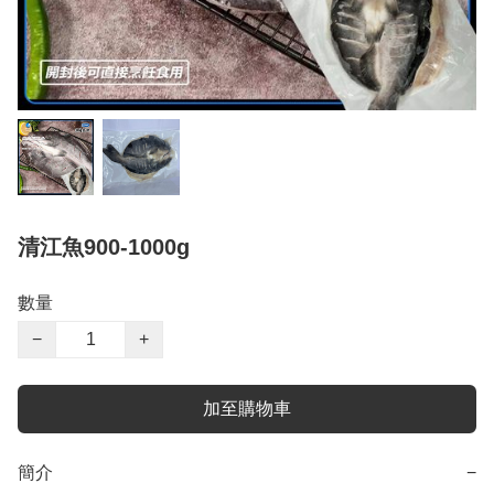
清江魚900-1000g
數量
−
+
加至購物車
簡介
−