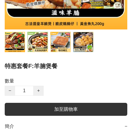
特惠套餐F:羊腩煲餐
數量
−
+
加至購物車
簡介
−