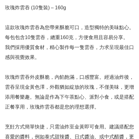
玫瑰炸雲吞 (10隻裝) – 160g

這款玫瑰炸雲吞為您帶來酥脆可口，造型獨特的美味點心。
每包包含10隻雲吞，總重160克，方便食用且容易分享。 
我們採用優質食材，精心製作每一隻雲吞，力求呈現最佳口
感與視覺效果。

玫瑰炸雲吞外皮酥脆，內餡飽滿，口感豐富。經過油炸後，
雲吞呈現金黃色澤，外觀猶如綻放的玫瑰，不僅美味，更增
添用餐樂趣。無論是作為下午茶點心、派對小食，或是搭配
正餐享用，玫瑰炸雲吞都是您的理想選擇。

烹飪方式簡單快捷，只需油炸至金黃即可食用。建議搭配您
喜愛的醬料，例如泰式甜辣醬、日式醬油、或中式醋醬，更