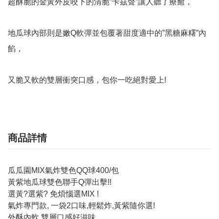
超酥脆的金黃外皮咬下的清脆”卡茲聲”讓人聽了療癒，

地瓜球內部則是嫩Q軟彈並包覆著甜度適中的”黑糖麻糬”內
餡，

又脆又軟的雙層衝突口感，包你一吃絕對愛上!
商品詳情
瓜瓜園MIX氣炸雙色QQ球400/包
黃紫地瓜球雙色聯手Q彈出擊!!
選黃?選紫? 免煩惱選MIX !
氣炸專門款, 一袋2口味,輕鬆炸,黃紫隨你選!
外酥內軟,雙層口感好滋味,