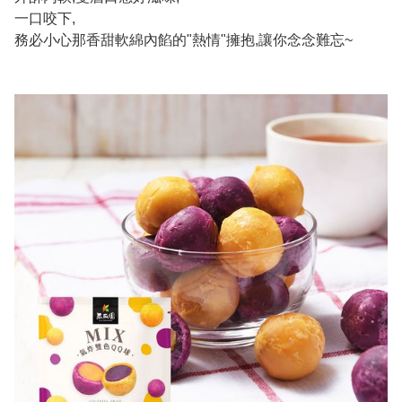
一口咬下,
務必小心那香甜軟綿內餡的"熱情"擁抱,讓你念念難忘~