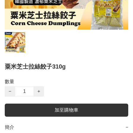
粟米芝士拉絲餃子310g
數量
−
+
加至購物車
簡介
−