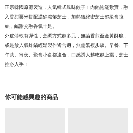
正宗韓國原廠製造，人氣韓式風味餃子！內餡飽滿紮實，融
入香甜粟米搭配濃醇濃郁芝士，加熱後綿密芝士超級會拉
絲，鹹甜交融香氣十足。

外皮薄軟有彈性，烹調方式超多元，無論香煎至金黃酥脆，
或是放入氣炸鍋輕鬆製作皆合適，無需繁複步驟。早餐、下
午茶、宵夜、聚會小食都適合，口感誘人越吃越上癮，芝士
控必入手！
你可能感興趣的商品