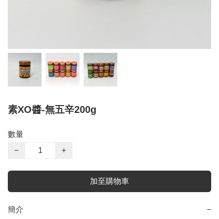
素XO醬-無五辛200g
數量
−
+
加至購物車
簡介
−