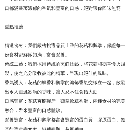
口都滿載著濃郁的香氣和豐富的口感，絕對讓你回味無窮！

重點推薦

精選食材：我們嚴格挑選品質上乘的花菇和鵝掌，保證每一
份食材都鮮嫩飽滿，富含營養。

傳統工藝：我們採用傳統的烹飪技藝，將花菇和鵝掌慢火煨
製，使之充分吸收彼此的精華，呈現出絕佳的風味。

香氣誘人：花菇的鮮香和鵝掌的濃郁香氣交織在一起，散發
出令人垂涎欲滴的香味，讓人忍不住食指大動。

口感豐富：花菇爽脆彈牙，鵝掌軟糯香滑，兩種食材的完美
融合，帶來豐富的口感體驗。

營養豐富：花菇和鵝掌都富含豐富的蛋白質、膠原蛋白、氨
基酸等營養元素，滋補養顏，益氣補血。
