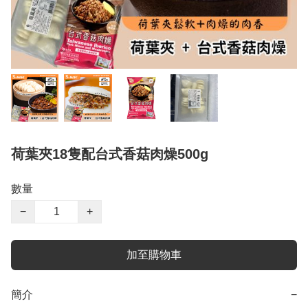
荷葉夾18隻配台式香菇肉燥500g
數量
−
+
加至購物車
簡介
−