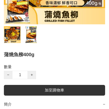
蒲燒魚柳400g
數量
−
+
加至購物車
簡介
−