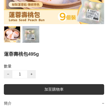
蓮蓉壽桃包495g
數量
−
+
加至購物車
簡介
−