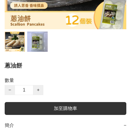
蔥油餅
數量
−
+
加至購物車
簡介
−