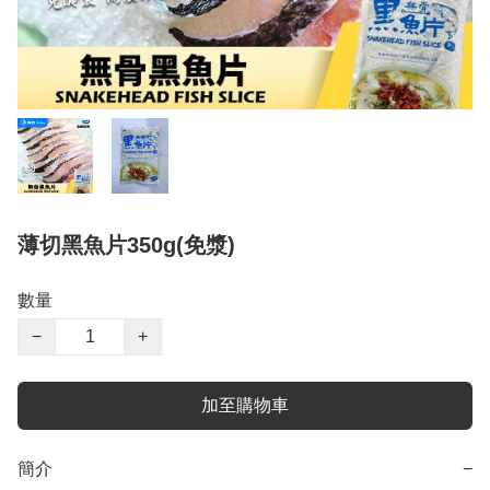
薄切黑魚片350g(免漿)
數量
−
+
加至購物車
簡介
−