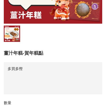
薑汁年糕-賀年糕點
多買多慳
數量