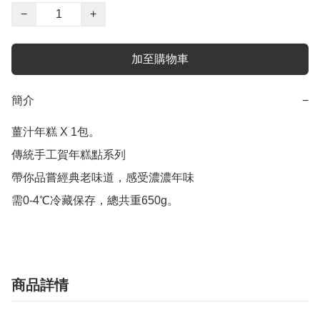
−
+
加至購物車
簡介
−
薑汁年糕 X 1包。

傳統手工賀年糕點系列

帶你品嘗經典老味道，感受濃濃年味

需0-4℃冷藏保存，總共重650g。
商品詳情