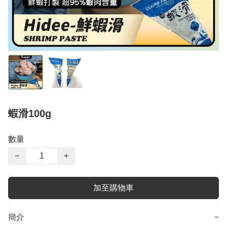
蝦滑100g
數量
−
+
加至購物車
簡介
−