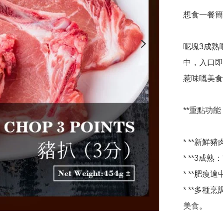
想食一餐簡
呢塊3成熟
中，入口即
惹味嘅美食
**重點功能：
* **新鮮
* **3成
* **肥瘦
* **多
美食。
