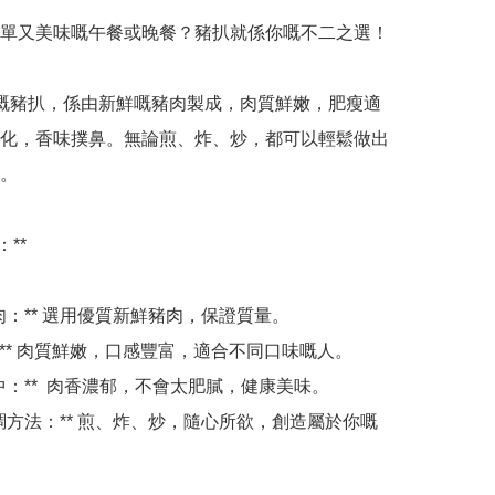
單又美味嘅午餐或晚餐？豬扒就係你嘅不二之選！

嘅豬扒，係由新鮮嘅豬肉製成，肉質鮮嫩，肥瘦適
化，香味撲鼻。無論煎、炸、炒，都可以輕鬆做出
。

**

豬肉：** 選用優質新鮮豬肉，保證質量。

熟：** 肉質鮮嫩，口感豐富，適合不同口味嘅人。

適中：**  肉香濃郁，不會太肥膩，健康美味。

種烹調方法：** 煎、炸、炒，隨心所欲，創造屬於你嘅