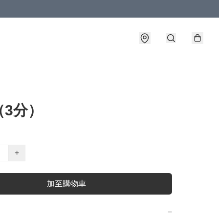
（3分）
+
加至購物車
−