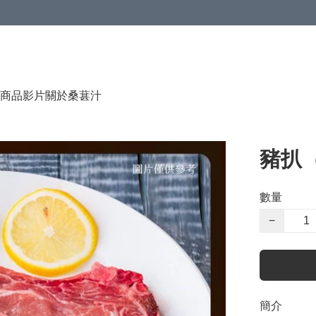
商品影片
關於桑葚汁
豬扒
數量
−
簡介