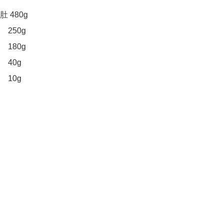
480g

   250g

  180g 

   40g 

    10g