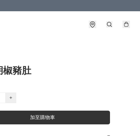
胡椒豬肚
+
加至購物車
−