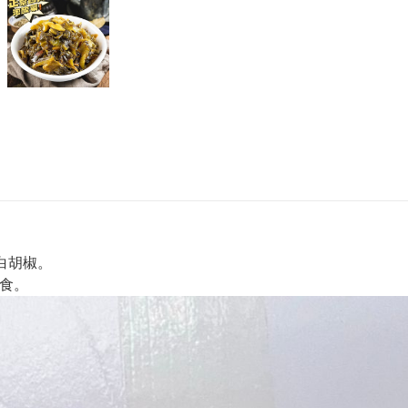
料白胡椒。
美食。