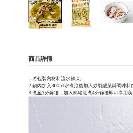
商品詳情
1.將包裝內材料流水解凍。
2.鍋內加入800ml水煮滾後加入炒製酸菜與調味
3.煮至1分鐘後，加入熟豬肚煮4分鐘後即可享用