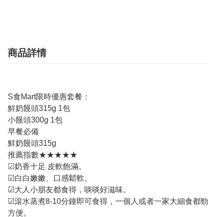
商品詳情
S食Mart限時優惠套餐：
鮮奶饅頭315g 1包
小饅頭300g 1包
早餐必備
鮮奶饅頭315g
推薦指數★★★★★
☑奶香十足 皮軟飽滿。
☑白白嫩嫩、口感鬆軟。
☑大人小朋友都食得，啖啖好滋味。
☑滾水蒸煮8-10分鐘即可食得，一個人或者一家大細食都勁
方便。