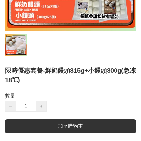
限時優惠套餐-鮮奶饅頭315g+小饅頭300g(急凍
18℃)
數量
−
+
加至購物車