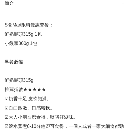
簡介
−
S食Mart限時優惠套餐：

鮮奶饅頭315g 1包

小饅頭300g 1包

早餐必備

鮮奶饅頭315g

推薦指數★★★★★

☑奶香十足 皮軟飽滿。

☑白白嫩嫩、口感鬆軟。

☑大人小朋友都食得，啖啖好滋味。

☑滾水蒸煮8-10分鐘即可食得，一個人或者一家大細食都勁