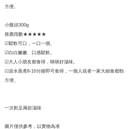
方便。

小饅頭300g

推薦指數★★★★★

☑鬆軟可口，一口一個。

☑白白嫩嫩、口感鬆軟。

☑大人小朋友都食得，啖啖好滋味。

☑滾水蒸煮8-10分鐘即可食得，一個人或者一家大細食都勁
方便。

一次歎足兩款滋味

圖片僅供參考，以實物為准