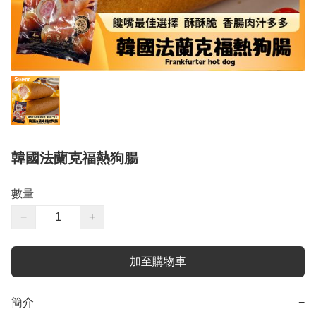
韓國法蘭克福熱狗腸
數量
−
+
加至購物車
簡介
−