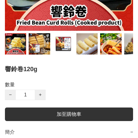
響鈴卷120g
數量
−
+
加至購物車
簡介
−