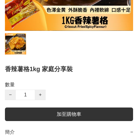
香辣薯格1kg 家庭分享裝
數量
−
+
加至購物車
簡介
−