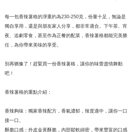
每一包香辣薯格的淨重約為230-250克，份量十足，無論是
獨自享用，還是與朋友家人分享，都非常適合。下午茶、宵
夜、追劇零食，甚至作為正餐的配菜，香辣薯格都能完美勝
任，為你帶來美味的享受。

別再猶豫了！趕緊買一份香辣薯格，讓你的味蕾盡情舞動
吧！

香辣薯格的重點介紹：

香辣夠味：獨家香辣配方，香氣濃郁，辣度適中，讓你一口
接一口。

酥脆口感：外皮金黃酥脆，內部鬆軟綿密，帶來豐富的口感