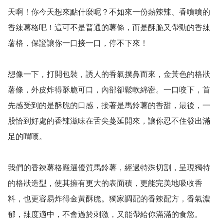
天啊！你今天想來點什麼呢？不如來一份熱辣辣、香噴噴的
香辣薯格吧！這可不是普通的薯條，而是酥脆又帶勁的香辣
薯格，保證讓你一口接一口，停不下來！

想像一下，打開包裝，誘人的香氣撲鼻而來，金黃色的格狀
薯條，外皮炸得酥脆可口，內部卻鬆軟綿密。一口咬下，首
先感受到的是酥脆的口感，接著是馬鈴薯的香甜，最後，一
股恰到好處的香辣滋味在舌尖蔓延開來，讓你忍不住發出滿
足的喟嘆。

我們的香辣薯格嚴選優質馬鈴薯，經過特殊切割，呈現獨特
的格狀造型，使其擁有更大的表面積，更能完美地吸收香
料，也更容易炸得金黃酥脆。獨家調配的香辣配方，香氣濃
郁，辣度適中，不會過於刺激，又能帶給你滿滿的食慾。
