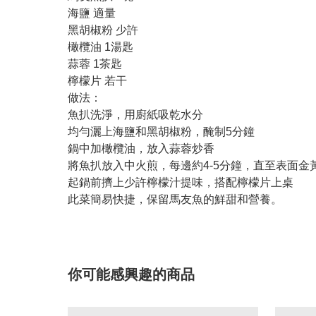
海鹽 適量
黑胡椒粉 少許
橄欖油 1湯匙
蒜蓉 1茶匙
檸檬片 若干
做法：
魚扒洗淨，用廚紙吸乾水分
均勻灑上海鹽和黑胡椒粉，醃制5分鐘
鍋中加橄欖油，放入蒜蓉炒香
將魚扒放入中火煎，每邊約4-5分鐘，直至表面金
起鍋前擠上少許檸檬汁提味，搭配檸檬片上桌
此菜簡易快捷，保留馬友魚的鮮甜和營養。
你可能感興趣的商品