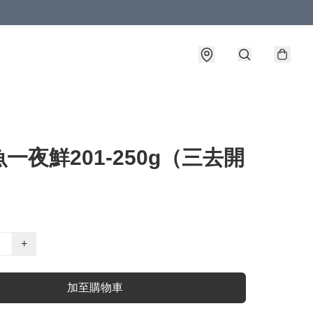
一夜鮮201-250g（三去開
+
加至購物車