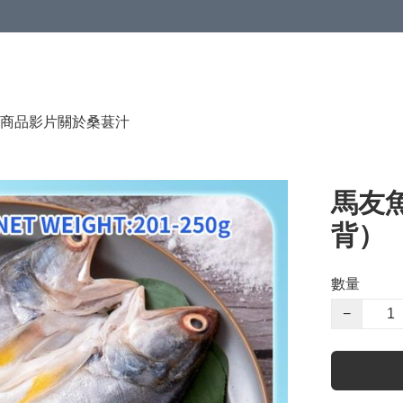
商品影片
關於桑葚汁
馬友魚
背）
數量
−