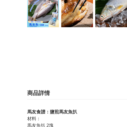
商品詳情
馬友食譜：鹽煎馬友魚扒
材料：
馬友魚扒 2塊