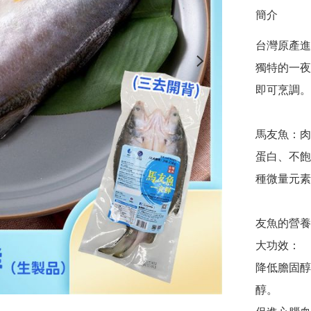
簡介
台灣原產進
獨特的一夜
即可烹調。

馬友魚：肉
蛋白、不飽
種微量元素
友魚的營養
大功效：

降低膽固醇
醇。
