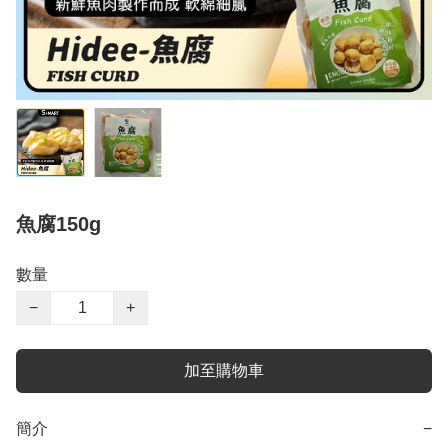
魚腐150g
數量
−
+
加至購物車
簡介
−