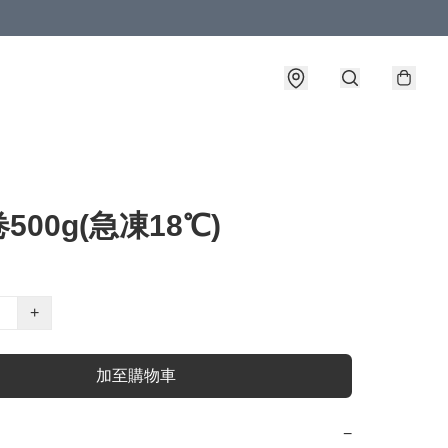
500g(急凍18℃)
+
加至購物車
−