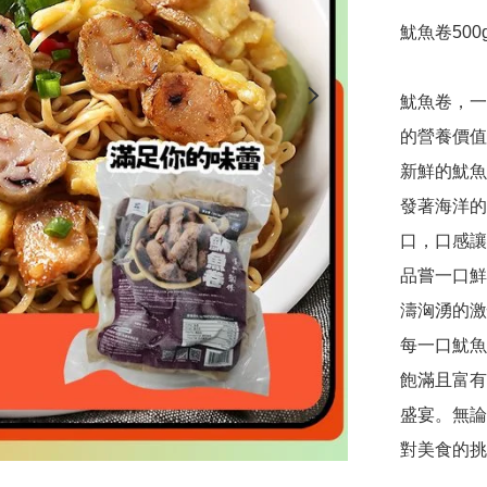
魷魚卷500g
魷魚卷，一
的營養價值
新鮮的魷魚
發著海洋的
口，口感讓
品嘗一口鮮
濤洶湧的激
每一口魷魚
飽滿且富有
盛宴。無論
對美食的挑