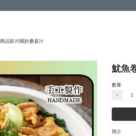
商品影片
關於桑葚汁
魷魚卷
數量
−
簡介