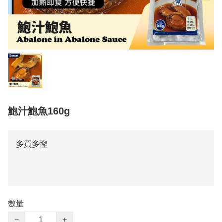
鮑汁鮑魚160g
多買多慳
數量
−
+