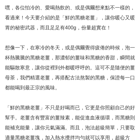
嘿，各位怕冷的、愛喝熱飲的、或是偶爾想來點不一樣的，
看過來！今天要介紹的是「鮮的黑糖老薑」，讓你暖心又暖
胃的秘密武器，而且足足有400g，份量超實在！

想像一下，在寒冷的冬天，或是偶爾覺得疲倦的時候，泡一
杯熱騰騰的黑糖老薑，那濃郁的薑味和黑糖的香甜，瞬間就
能驅散寒意，讓你從裡到外都暖呼呼的。這可不是隨便的薑
母茶，我們精選老薑，再搭配古法熬製的黑糖，保證每一口
都能喝到最正宗的風味。

「鮮的黑糖老薑」不只是好喝而已，它更是你照顧自己的好
幫手。老薑含有豐富的薑辣素，能促進血液循環，而黑糖則
能補充能量，讓你元氣滿滿。而且，泡法超級簡單，只要取
適量黑糖老薑塊，加入熱水攪拌均勻就可以享用，超級方