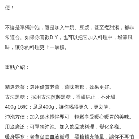
便！

不論是單獨沖泡，還是加入牛奶、豆漿，甚至煮甜湯，都非
常適合。如果你喜歡DIY，也可以把它加入料理中，增添風
味，讓你的料理更上一層樓。

重點介紹：

精選老薑：選用優質老薑，薑味濃郁，效果更好。

古法黑糖： 採用古法熬製黑糖，香甜純正，不死甜。

400g 16粒：足足400g，讓你喝得更久，更划算。

沖泡方便：加入熱水攪拌即可，輕鬆享受暖心暖胃的美味。

用途廣泛：可單獨沖泡、加入飲品或料理，變化多樣。

暖身驅寒：老薑促進血液循環，黑糖補充能量，讓你不再怕