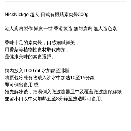
NickNickgo 超人-日式有機菇素肉燥300g
港人廚房製作 懶食一世 香港製造 無防腐劑 無人造色素
香味十足的素肉燥，口感細膩鮮美，
用香菇等植物性食材取代肉類，
是健康美味的素食選擇。
鍋內放入1000 mL水加熱至沸騰，
將原包冷凍食物放入沸水中加熱10至15分鐘，
即可倒出食用 或
預先解凍後，把湯倒入微波爐器皿中及覆蓋微波爐保鮮紙，
並留小口以中火加熱五至8分鐘至熟透即可食用。