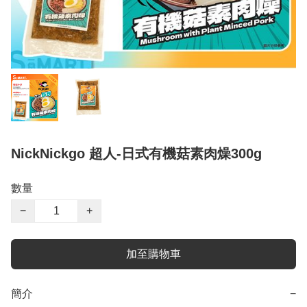
NickNickgo 超人-日式有機菇素肉燥300g
數量
−
+
加至購物車
簡介
−