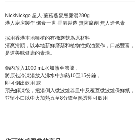
NickNickgo 超人-蘑菇燕麥忌廉湯280g
港人廚房製作 懶食一世 香港製造 無防腐劑 無人造色素
採用香港本地種植的有機蘑菇為原材料
清爽滑順，以本地新鮮磨菇和植物性奶油製作，口感豐富，
是道美味健康的素湯。
鍋內放入1000 mL水加熱至沸騰，
將原包冷凍湯放入沸水中加熱10至15分鐘，
即可倒出飲用 或
預先解凍後，把湯倒入微波爐器皿中及覆蓋微波爐保鮮紙，
並留小口以中火加熱五至8分鐘至熟透即可飲用