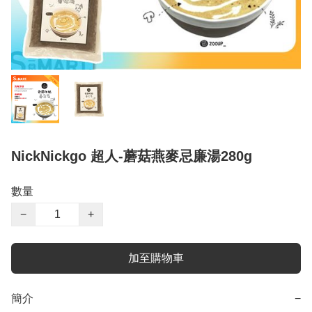
NickNickgo 超人-蘑菇燕麥忌廉湯280g
數量
−
+
加至購物車
簡介
−