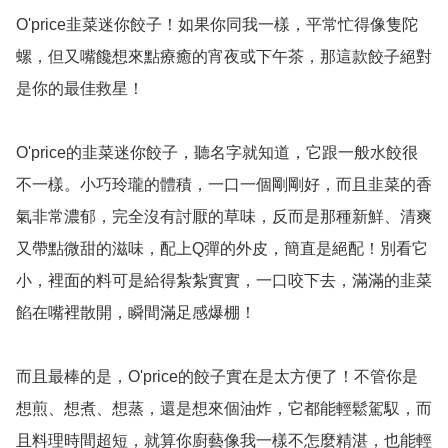
O'price韭菜迷你餃子！如果你同我一樣，平常忙得像隻陀
螺，但又嘴饞想來點療癒的宵夜或下午茶，那這款餃子絕對
是你的最佳救星！

O'price的韭菜迷你餃子，聽名字就知道，它跟一般水餃很
不一樣。小巧玲瓏的體積，一口一個剛剛好，而且韭菜的香
氣非常濃郁，完全沒有討厭的草味，反而是那種新鮮、清爽
又帶點微甜的滋味，配上Q彈的外皮，簡直是絕配！別看它
小，裡面的料可是給得紮紮實實，一口咬下去，滿滿的韭菜
餡在嘴裡散開，瞬間滿足感爆棚！

而且最棒的是，O'price的餃子實在是太方便了！不管你是
想煎、想煮、想蒸，還是想來個油炸，它都能輕鬆駕馭，而
且料理時間超短，就算你廚藝像我一樣不怎麼精湛，也能輕